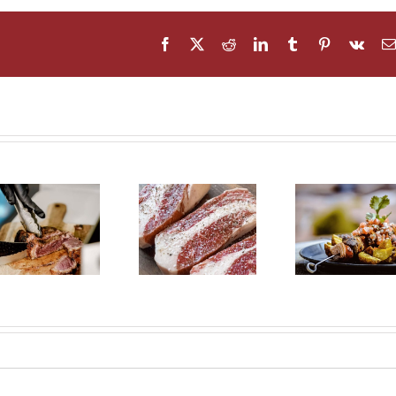
Facebook
X
Reddit
LinkedIn
Tumblr
Pinterest
Vk
Salm
Diferencias
Recetas con
para 
entre ternera,
carne para
cómo 
añojo, vaca y
verano
de f
buey
adec