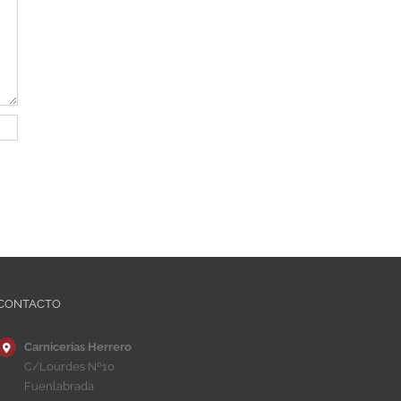
CONTACTO
Carnicerías Herrero
C/Lourdes Nº10
Fuenlabrada