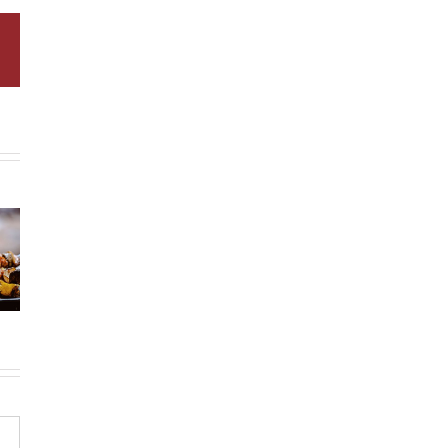
Correo
electrónico
uera
Picaña o
Flat Iron
carne,
tapilla:
Steak: qué
usarla
diferencias y
corte es y
orma
cómo
cómo
uada
prepararla
cocinarlo