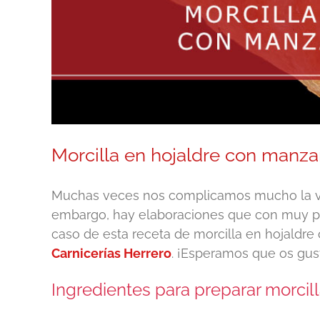
Morcilla en hojaldre con manza
Muchas veces nos complicamos mucho la vid
embargo, hay elaboraciones que con muy po
caso de esta receta de morcilla en hojald
Carnicerías Herrero
. ¡Esperamos que os gus
Ingredientes para preparar morcil