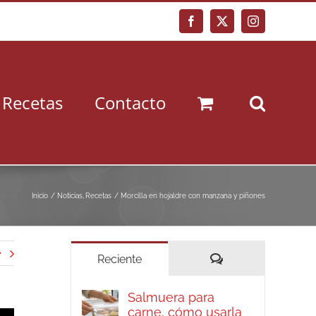
Facebook
X
Instagram
Recetas
Contacto
Inicio
Noticias
Recetas
Morcilla en hojaldre con manzana y piñones
e
Comentarios
Reciente
Salmuera para
carne, cómo usarla