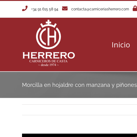
Saltar
+34 91 615 58 94
contacta@carniceriasherrero.com
al
contenido
Inicio
Morcilla en hojaldre con manzana y piñones