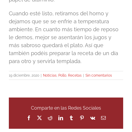
Cuando esté listo, retiramos del horno y
dejamos que se se enfríe a temperatura
ambiente. En cuanto más tiempo de reposo
le demos, mejor se asentarán los jugos y
más sabroso quedará el plato. Así que
también podéis preparar la receta de un día
para otro y servirla templada.
19 diciembre, 2020
|
Noticias
,
Pollo
,
Recetas
|
Sin comentarios
Comparte en las Redes Sociales
Facebook
X
Reddit
LinkedIn
Tumblr
Pinterest
Vk
Correo
electrónico