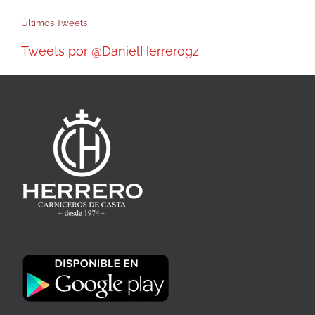
Últimos Tweets
Tweets por @DanielHerrerogz