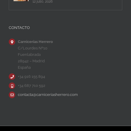
12 julio, 2026
CONTACTO
Carnicerías Herrero
C/Lourdes Nº10
Fuenlabrada
28942 – Madrid
España
+34 916 155 894
+34 687 710 592
contacta@carniceriasherrero.com