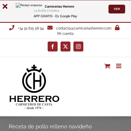
Carnicerias Herrero
VER
La Araña Creativa
APP GRATIS - Es
Google Play
Saltar
+34 91 615 58 94
contacta@carniceriasherrero.com
al
Mi cuenta
contenido
Facebook
X
Instagram
Receta de pollo relleno navideño