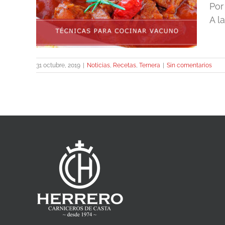
uno
Por
A l
31 octubre, 2019
|
Noticias
,
Recetas
,
Ternera
|
Sin comentarios