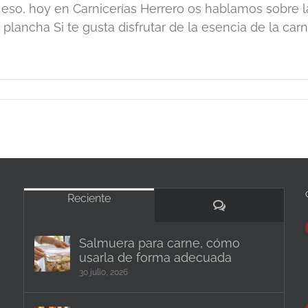
 eso, hoy en Carnicerías Herrero os hablamos sobre l
a plancha Si te gusta disfrutar de la esencia de la carne,
Reciente
Comentarios
Salmuera para carne, cómo
usarla de forma adecuada
30 julio, 2026