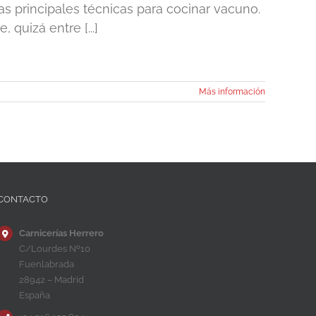
as principales técnicas para cocinar vacuno.
 quizá entre [...]
Más información
CONTACTO
Carnicerías Herrero
C/Lourdes Nº10
Fuenlabrada
28942 – Madrid
España