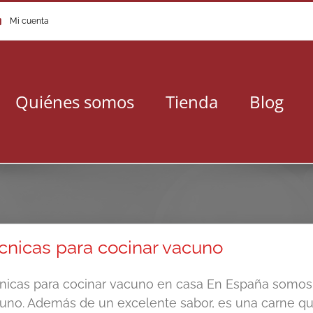
Mi cuenta
Quiénes somos
Tienda
Blog
cnicas para cocinar vacuno
nicas para cocinar vacuno en casa En España somo
uno. Además de un excelente sabor, es una carne que