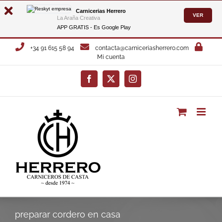
Carnicerias Herrero
VER
La Araña Creativa
APP GRATIS - Es
Google Play
Saltar
+34 91 615 58 94
contacta@carniceriasherrero.com
al
Mi cuenta
contenido
Facebook
X
Instagram
preparar cordero en casa