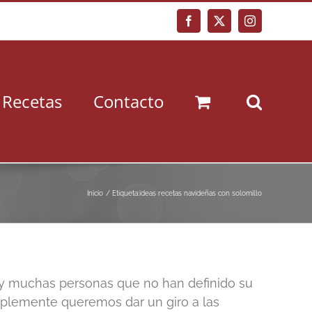
Facebook
X
Instagram
Recetas
Contacto
Inicio
Etiqueta:
ideas recetas navideñas con solomillo
ay muchas personas que no han definido su
mplemente queremos dar un giro a las