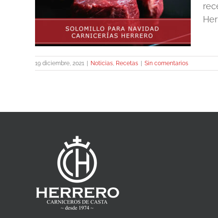
rec
Her
19 diciembre, 2021
|
Noticias
,
Recetas
|
Sin comentarios