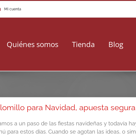
Mi cuenta
Quiénes somos
Tienda
Blog
lomillo para Navidad, apuesta segura
amos a un paso de las fiestas navideñas y todavía h
ú para estos días. Cuando se agotan las ideas, o si