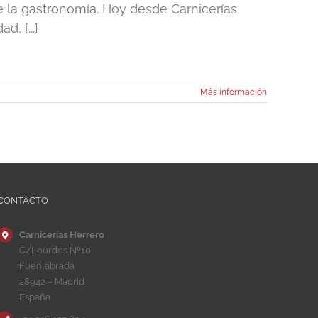
de la gastronomía. Hoy desde Carnicerías
, [...]
Más información
CONTACTO
Carnicerías Herrero
C/Lourdes Nº10
Fuenlabrada
28942 – Madrid
España