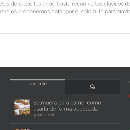
etas de todos los años, basta recurrir a los clásicos 
rero os proponemos optar por el solomillo para Navidad
Reciente
Comentarios
Salmuera para carne, cómo
usarla de forma adecuada
30 julio, 2026