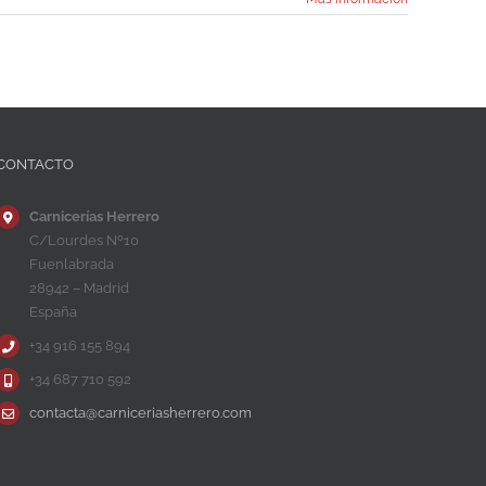
CONTACTO
Carnicerías Herrero
C/Lourdes Nº10
Fuenlabrada
28942 – Madrid
España
+34 916 155 894
+34 687 710 592
contacta@carniceriasherrero.com