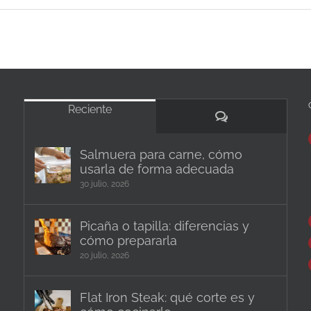
Reciente
Comentarios
Salmuera para carne, cómo
usarla de forma adecuada
30 julio, 2026
Picaña o tapilla: diferencias y
cómo prepararla
20 julio, 2026
Flat Iron Steak: qué corte es y