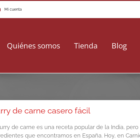
Mi cuenta
Quiénes somos
Tienda
Blog
rry de carne casero fácil
curry de carne es una receta popular de la India, pe
redientes que encontramos en España. Hoy, en Carni