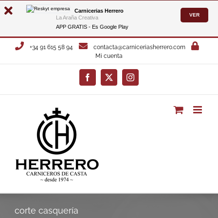
Carnicerias Herrero
VER
La Araña Creativa
APP GRATIS - Es
Google Play
Saltar
+34 91 615 58 94
contacta@carniceriasherrero.com
al
Mi cuenta
contenido
Facebook
X
Instagram
corte casquería