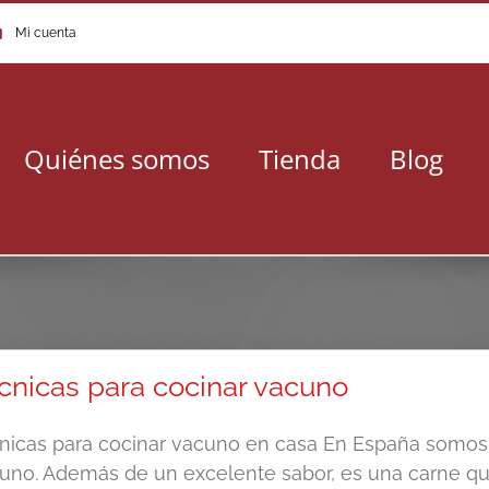
Mi cuenta
Quiénes somos
Tienda
Blog
cnicas para cocinar vacuno
nicas para cocinar vacuno en casa En España somo
uno. Además de un excelente sabor, es una carne que