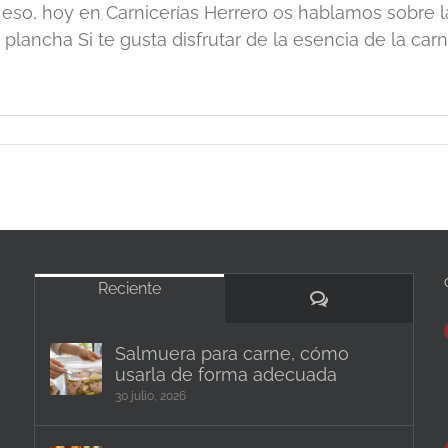
 eso, hoy en Carnicerías Herrero os hablamos sobre l
a plancha Si te gusta disfrutar de la esencia de la carne,
Reciente
Comentarios
Salmuera para carne, cómo
usarla de forma adecuada
30 julio, 2026