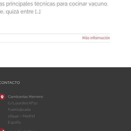
as principales técnicas para cocinar vacuno.
 quizá entre [...]
Más información
CONTACTO
Carnicerías Herrero
C/Lourdes Nº10
Fuenlabrada
28942 – Madrid
España