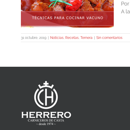
uno
Por
A l
31 octubre, 2019
|
Noticias
,
Recetas
,
Ternera
|
Sin comentarios