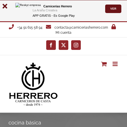
Carnicerias Herrero
VER
La Araña Creativa
APP GRATIS - Es
Google Play
Saltar
+34 91 615 58 94
contacta@carniceriasherrero.com
al
Mi cuenta
contenido
Facebook
X
Instagram
cocina básica