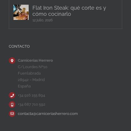
Flat Iron Steak: qué corte es y
cómo cocinarlo
12 julio, 2026
CONTACTO
Carnicerías Herrero
C/Lourdes Nº10
Fuenlabrada
28942 – Madrid
España
+34 916 155 894
+34 687 710 592
contacta@carniceriasherrero.com