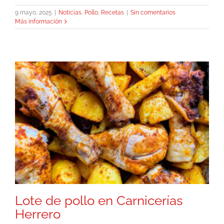
9 mayo, 2025
|
Noticias
,
Pollo
,
Recetas
|
Sin comentarios
Más información
Lote de pollo en Carnicerías
Herrero