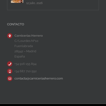
12 julio, 2026
CONTACTO
Carnicerías Herrero
C/Lourdes Nº10
Fuenlabrada
28942 – Madrid
España
+34 916 155 894
+34 687 710 592
contacta@carniceriasherrero.com