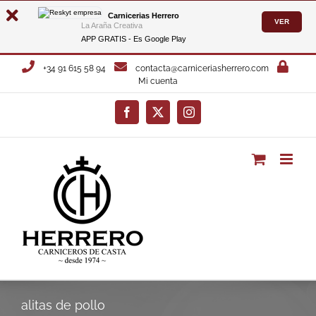
Carnicerias Herrero
VER
La Araña Creativa
APP GRATIS - Es
Google Play
Saltar
+34 91 615 58 94
contacta@carniceriasherrero.com
al
Mi cuenta
contenido
Facebook
X
Instagram
alitas de pollo