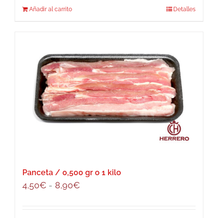
Añadir al carrito
Detalles
Panceta / 0,500 gr o 1 kilo
Rango
4,50
€
-
8,90
€
de
precios: