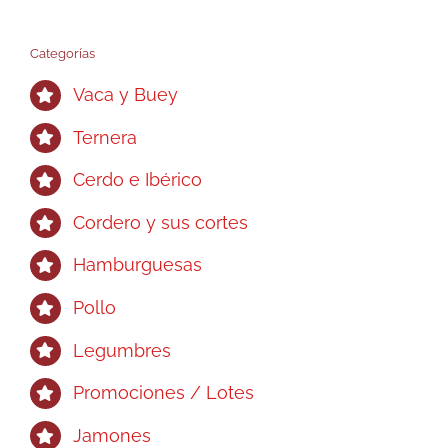
se
pueden
Categorías
elegir
Vaca y Buey
en
la
Ternera
página
Cerdo e Ibérico
de
producto
Cordero y sus cortes
Hamburguesas
Pollo
Legumbres
Promociones / Lotes
Jamones