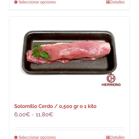
Seleccionar opciones
Este
Detalles
desde
producto
4,50€
tiene
hasta
múltiples
8,90€
variantes.
Las
opciones
se
pueden
elegir
en
la
página
Solomillo Cerdo / 0,500 gr o 1 kilo
de
Rango
6,00
€
-
11,80
€
producto
de
precios:
Seleccionar opciones
Este
Detalles