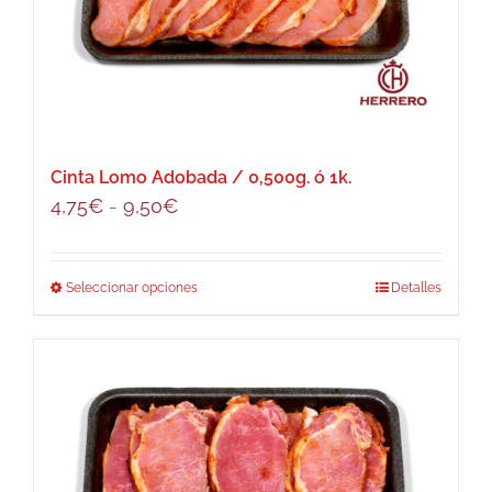
se
pueden
elegir
en
la
página
Cinta Lomo Adobada / 0,500g. ó 1k.
de
Rango
4,75
€
-
9,50
€
producto
de
precios:
Seleccionar opciones
Este
Detalles
desde
producto
4,75€
tiene
hasta
múltiples
9,50€
variantes.
Las
opciones