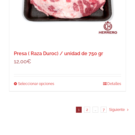
Presa ( Raza Duroc) / unidad de 750 gr
12,00
€
Seleccionar opciones
Este
Detalles
producto
tiene
múltiples
1
2
…
7
Siguiente
variantes.
Las
opciones