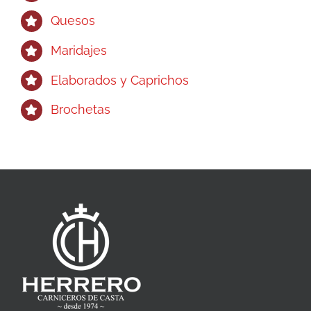
Quesos
Maridajes
Elaborados y Caprichos
Brochetas