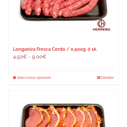
opciones
se
pueden
elegir
en
la
página
Longaniza Fresca Cerdo / 0,500g. ó 1k.
de
Rango
4,50
€
-
9,00
€
producto
de
precios:
Seleccionar opciones
Este
Detalles
desde
producto
4,50€
tiene
hasta
múltiples
9,00€
variantes.
Las
opciones