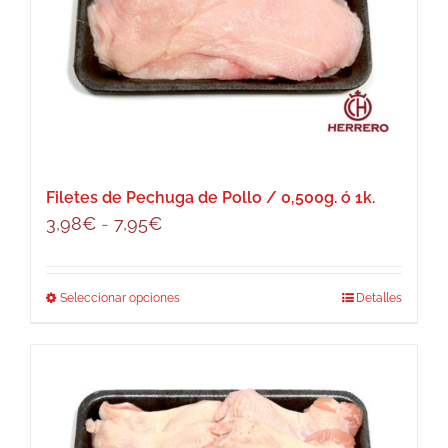
opciones
se
pueden
elegir
en
la
página
Filetes de Pechuga de Pollo / 0,500g. ó 1k.
de
Rango
3,98
€
-
7,95
€
producto
de
precios:
Seleccionar opciones
Este
Detalles
desde
producto
3,98€
tiene
hasta
múltiples
7,95€
variantes.
Las