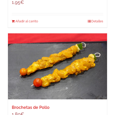
1,95
€
Añadir al carrito
Detalles
Brochetas de Pollo
1,80
€