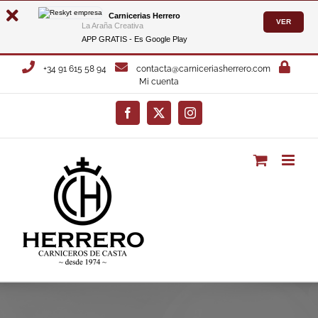
Carnicerias Herrero
VER
La Araña Creativa
APP GRATIS - Es
Google Play
Saltar
+34 91 615 58 94
contacta@carniceriasherrero.com
al
Mi cuenta
contenido
Facebook
X
Instagram