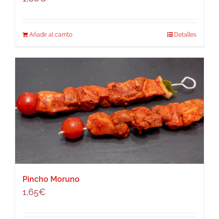
Añadir al carrito
Detalles
Pincho Moruno
1,65
€