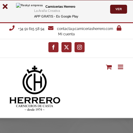
Carnicerias Herrero
VER
La Araña Creativa
APP GRATIS - Es
Google Play
Saltar
+34 91 615 58 94
contacta@carniceriasherrero.com
al
Mi cuenta
contenido
Facebook
X
Instagram