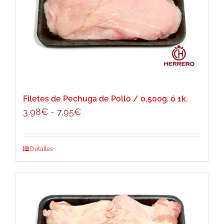
opciones
se
pueden
elegir
en
la
página
Filetes de Pechuga de Pollo / 0,500g. ó 1k.
de
Rango
3,98
€
-
7,95
€
producto
de
precios:
Este
Detalles
desde
producto
3,98€
tiene
hasta
múltiples
7,95€
variantes.
Las