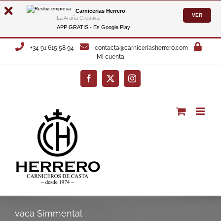
Carnicerias Herrero
VER
La Araña Creativa
APP GRATIS - Es
Google Play
Saltar
+34 91 615 58 94
contacta@carniceriasherrero.com
al
Mi cuenta
contenido
Facebook
X
Instagram
vaca Simmental