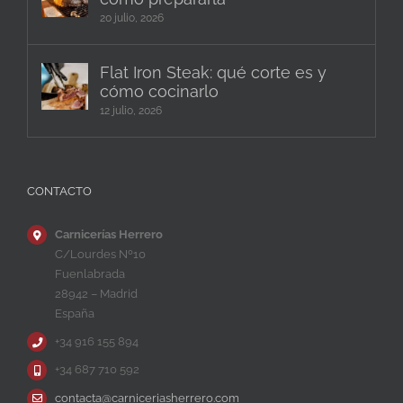
20 julio, 2026
Flat Iron Steak: qué corte es y
cómo cocinarlo
12 julio, 2026
CONTACTO
Carnicerías Herrero
C/Lourdes Nº10
Fuenlabrada
28942 – Madrid
España
+34 916 155 894
+34 687 710 592
contacta@carniceriasherrero.com