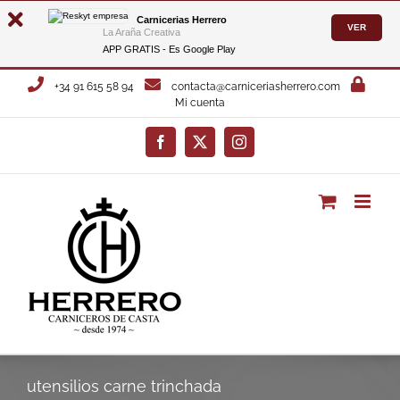
Carnicerias Herrero
VER
La Araña Creativa
APP GRATIS - Es
Google Play
Saltar
+34 91 615 58 94
contacta@carniceriasherrero.com
al
Mi cuenta
contenido
Facebook
X
Instagram
utensilios carne trinchada