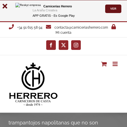
Carnicerias Herrero
VER
La Araña Creativa
APP GRATIS - Es
Google Play
Saltar
+34 91 615 58 94
contacta@carniceriasherrero.com
al
Mi cuenta
contenido
Facebook
X
Instagram
trampantojos napolitanas que no son