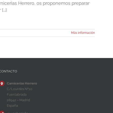
rnicerías Herrero, os proponemos preparar
...]
Más información
CONTACTO
Carnicerías Herrero
C/Lourdes Nº10
Fuenlabrada
28942 – Madrid
España