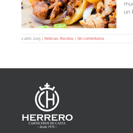
able
muc
un 
2 abril, 2025
|
Noticias
,
Recetas
|
Sin comentarios