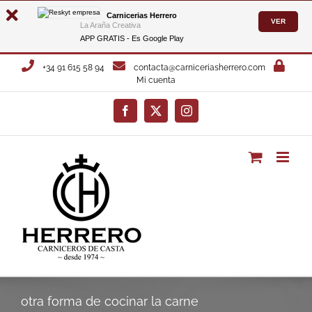
Carnicerias Herrero
VER
La Araña Creativa
APP GRATIS - Es
Google Play
Saltar
+34 91 615 58 94
contacta@carniceriasherrero.com
al
Mi cuenta
contenido
Facebook
X
Instagram
otra forma de cocinar la carne