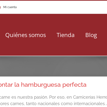
Mi cuenta
Quiénes somos
Tienda
Blog
ntar la hamburguesa perfecta
carne es nuestra pasión. Por eso, en Carnicerías Herr
ores carnes, tanto nacionales como internacionales