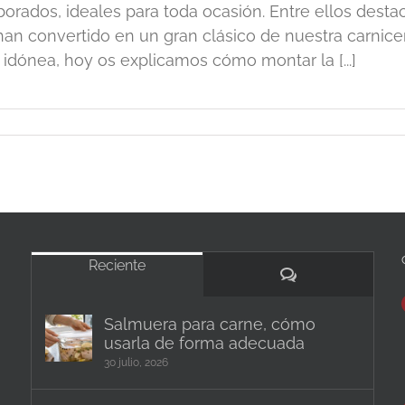
borados, ideales para toda ocasión. Entre ellos dest
han convertido en un gran clásico de nuestra carnicer
 idónea, hoy os explicamos cómo montar la [...]
Reciente
Comentarios
Salmuera para carne, cómo
usarla de forma adecuada
30 julio, 2026