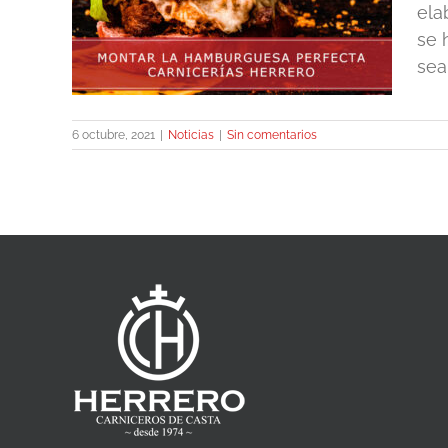
fecta
ela
se 
sea
6 octubre, 2021
|
Noticias
|
Sin comentarios