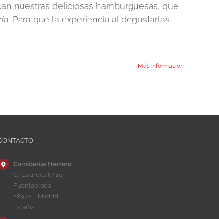
acan nuestras deliciosas hamburguesas, que
ía. Para que la experiencia al degustarlas
Más información
CONTACTO
Carnicerías Herrero
C/Lourdes Nº10
Fuenlabrada
28942 – Madrid
España