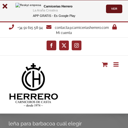
Carnicerias Herrero
VER
La Araña Creativa
APP GRATIS - Es
Google Play
Saltar
+34 91 615 58 94
contacta@carniceriasherrero.com
al
Mi cuenta
contenido
Facebook
X
Instagram
leña para barbacoa cuál elegir