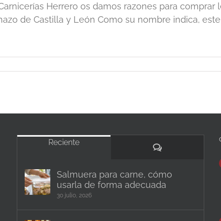
Carnicerías Herrero os damos razones para comprar l
hazo de Castilla y León Como su nombre indica, este le
Reciente
Comentarios
Salmuera para carne, cómo
usarla de forma adecuada
30 julio, 2026