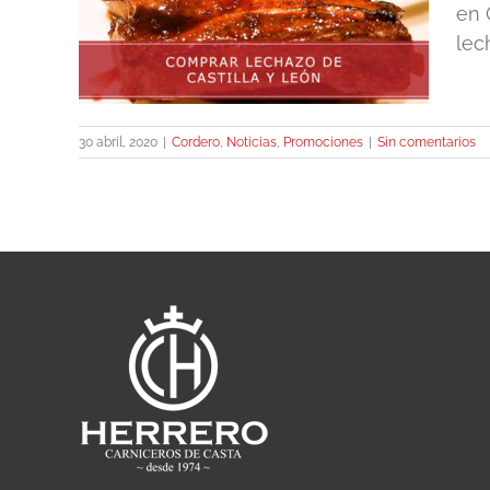
en 
lec
30 abril, 2020
|
Cordero
,
Noticias
,
Promociones
|
Sin comentarios