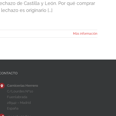
echazo de Castilla y León. Por qué comprar
chazo es originario [...]
Más información
CONTACTO
Carnicerías Herrero
C/Lourdes Nº10
Fuenlabrada
28942 – Madrid
España