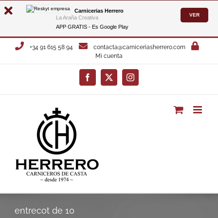
Carnicerias Herrero
VER
La Araña Creativa
APP GRATIS - Es
Google Play
Saltar
+34 91 615 58 94
contacta@carniceriasherrero.com
al
Mi cuenta
contenido
Facebook
X
Instagram
entrecot de 10