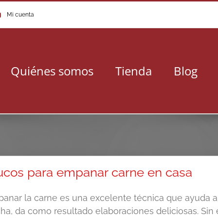
Mi cuenta
Quiénes somos
Tienda
Blog
ucos para empanar carne en casa
anar la carne es una excelente técnica que ayuda a 
ha, da como resultado elaboraciones deliciosas. Si