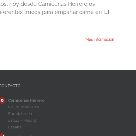
dos, hoy desde Carnicerías Herrero os
ferentes trucos para empanar carne en [...]
Más información
CONTACTO
Carnicerías Herrero
C/Lourdes Nº10
Fuenlabrada
28942 – Madrid
España