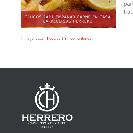
n casa
par
tra
9 mayo, 2022
|
Noticias
|
Sin comentarios