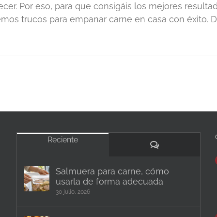
ecer. Por eso, para que consigáis los mejores resulta
emos trucos para empanar carne en casa con éxito. Di
Reciente
Comentarios
Salmuera para carne, cómo
usarla de forma adecuada
30 julio, 2026