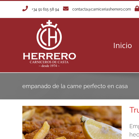
Saltar
+34 91 615 58 94
contacta@carniceriasherrero.com
al
contenido
Inicio
empanado de la carne perfecto en casa
Tr
Emp
hec