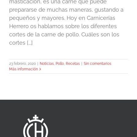
masticación, es una carne que puede
prepararse de muchas maneras, gustando a
pequeños y mayores. Hoy en Carnicerías
Herrero os hablamos sobre los diferentes
cortes de la carne de pollo. Cuáles son los
cortes [...]
23 febrero, 2020
|
Noticias
,
Pollo
,
Recetas
|
Sin comentarios
Más información