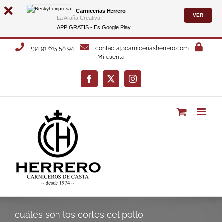
Carnicerias Herrero
VER
La Araña Creativa
APP GRATIS - Es
Google Play
Saltar
+34 91 615 58 94
contacta@carniceriasherrero.com
al
Mi cuenta
contenido
Facebook
X
Instagram
cuáles son los cortes del pollo