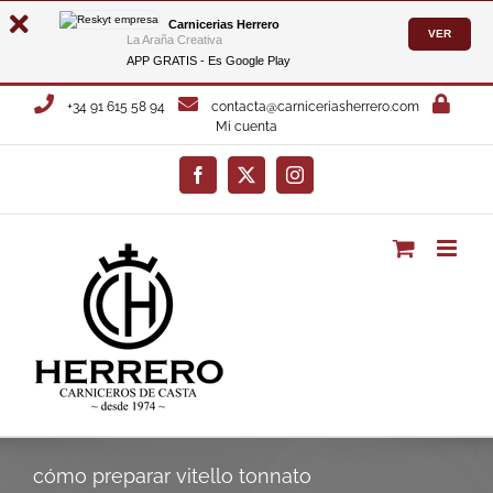
Carnicerias Herrero
VER
La Araña Creativa
APP GRATIS - Es
Google Play
Saltar
+34 91 615 58 94
contacta@carniceriasherrero.com
al
Mi cuenta
contenido
Facebook
X
Instagram
cómo preparar vitello tonnato