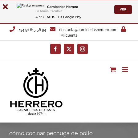
Carnicerias Herrero
VER
La Araña Creativa
APP GRATIS - Es
Google Play
Saltar
+34 91 615 58 94
contacta@carniceriasherrero.com
al
Mi cuenta
contenido
Facebook
X
Instagram
cómo cocinar pechuga de pollo