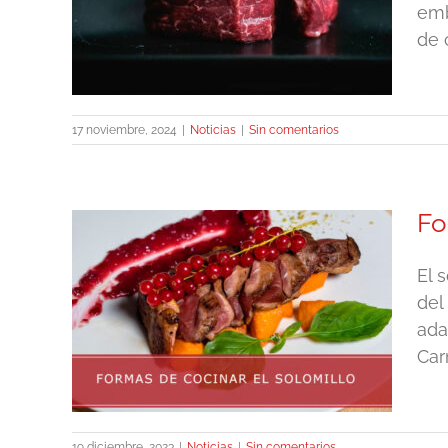
emb
de 
17 noviembre, 2024
|
Noticias
|
Sin comentarios
Fo
El 
del
illo
ada
Car
19 diciembre, 2023
|
Noticias
|
Sin comentarios