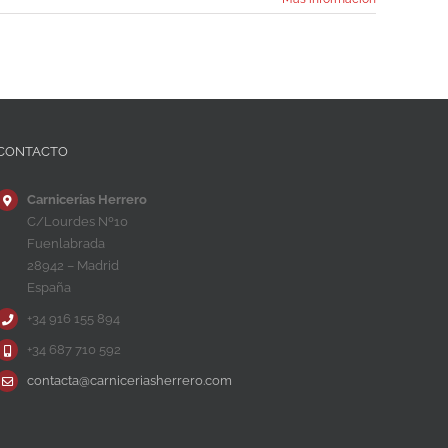
CONTACTO
Carnicerías Herrero
C/Lourdes Nº10
Fuenlabrada
28942 – Madrid
España
+34 916 155 894
+34 687 710 592
contacta@carniceriasherrero.com