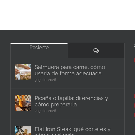
Reciente
Comentarios
Salmuera para carne, cómo
usarla de forma adecuada
30 julio, 2026
Picaña o tapilla: diferencias y
cómo prepararla
20 julio, 2026
Flat Iron Steak: qué corte es y