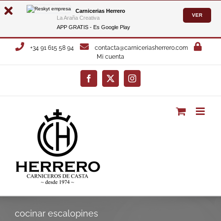
Carnicerias Herrero
VER
La Araña Creativa
APP GRATIS - Es
Google Play
Saltar
+34 91 615 58 94
contacta@carniceriasherrero.com
al
Mi cuenta
contenido
Facebook
X
Instagram
cocinar escalopines