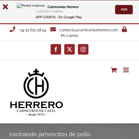
Carnicerias Herrero
VER
La Araña Creativa
APP GRATIS - Es
Google Play
Saltar
+34 91 615 58 94
contacta@carniceriasherrero.com
al
Mi cuenta
contenido
Facebook
X
Instagram
cocinando jamoncitos de pollo