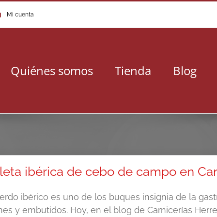
Mi cuenta
Quiénes somos
Tienda
Blog
leta ibérica de cebo de campo en Car
cerdo ibérico es uno de los buques insignia de la ga
nes y embutidos. Hoy, en el blog de Carnicerías Herre