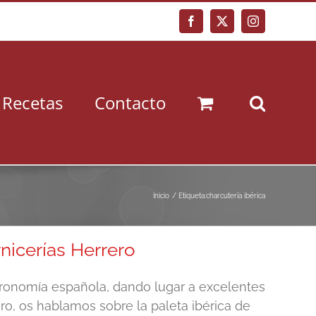
Facebook
X
Instagram
Recetas
Contacto
Inicio
Etiqueta:
charcutería ibérica
nicerías Herrero
stronomía española, dando lugar a excelentes
ro, os hablamos sobre la paleta ibérica de