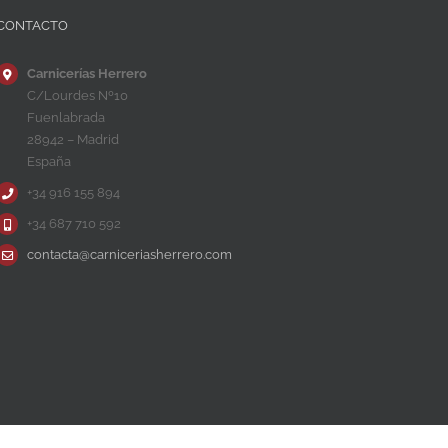
CONTACTO
Carnicerías Herrero
C/Lourdes Nº10
Fuenlabrada
28942 – Madrid
España
+34 916 155 894
+34 687 710 592
contacta@carniceriasherrero.com