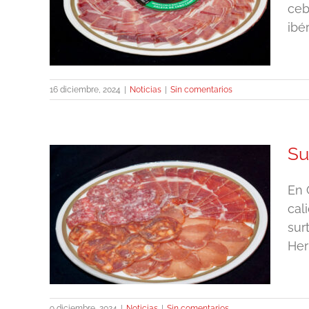
ceb
ibé
16 diciembre, 2024
|
Noticias
|
Sin comentarios
Su
En 
cal
ías
sur
Her
9 diciembre, 2024
|
Noticias
|
Sin comentarios