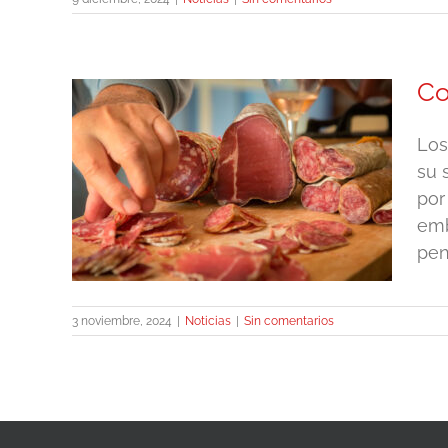
Co
Los
su 
s en
por
emb
pen
3 noviembre, 2024
|
Noticias
|
Sin comentarios