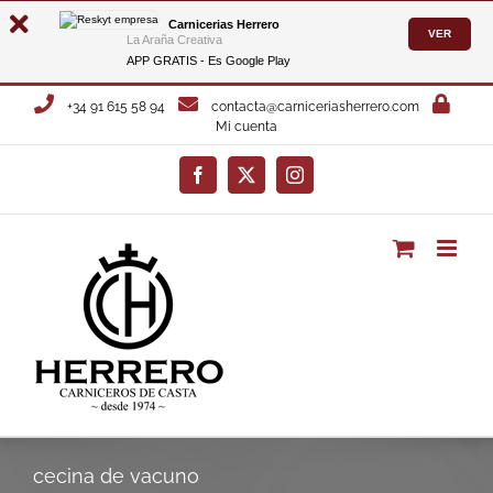
Carnicerias Herrero
VER
La Araña Creativa
APP GRATIS - Es
Google Play
Saltar
+34 91 615 58 94
contacta@carniceriasherrero.com
al
Mi cuenta
contenido
Facebook
X
Instagram
cecina de vacuno