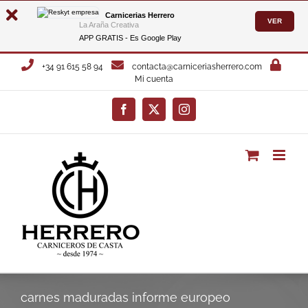
Carnicerias Herrero
VER
La Araña Creativa
APP GRATIS - Es
Google Play
Saltar
+34 91 615 58 94
contacta@carniceriasherrero.com
al
Mi cuenta
contenido
Facebook
X
Instagram
carnes maduradas informe europeo