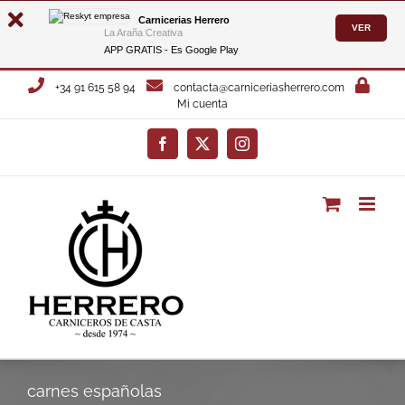
Carnicerias Herrero
VER
La Araña Creativa
APP GRATIS - Es
Google Play
Saltar
+34 91 615 58 94
contacta@carniceriasherrero.com
al
Mi cuenta
contenido
Facebook
X
Instagram
carnes españolas