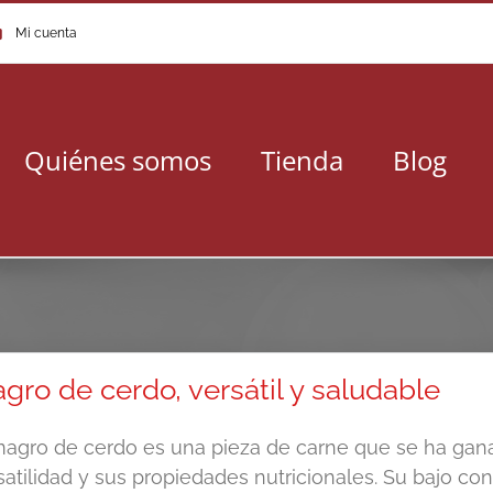
Mi cuenta
Quiénes somos
Tienda
Blog
gro de cerdo, versátil y saludable
magro de cerdo es una pieza de carne que se ha gana
satilidad y sus propiedades nutricionales. Su bajo co