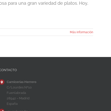
osa para una gran variedad de platos. Hoy,
Más información
CONTACTO
Carnicerías Herrero
C/Lourdes Nº10
Fuenlabrada
28942 – Madrid
España