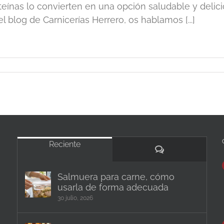
teínas lo convierten en una opción saludable y delici
el blog de Carnicerías Herrero, os hablamos [...]
Reciente
Comentarios
Salmuera para carne, cómo
usarla de forma adecuada
30 julio, 2026