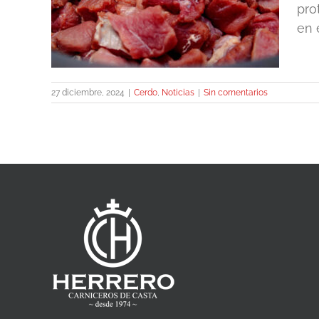
pro
en 
27 diciembre, 2024
|
Cerdo
,
Noticias
|
Sin comentarios