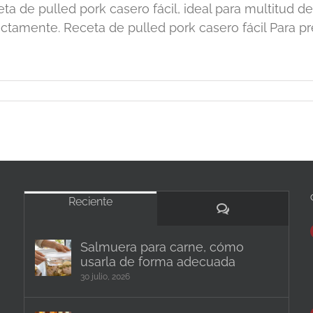
eta de pulled pork casero fácil, ideal para multitud d
ectamente. Receta de pulled pork casero fácil Para prepa
Reciente
Comentarios
Salmuera para carne, cómo
usarla de forma adecuada
30 julio, 2026