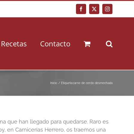
Facebook
X
Instagram
Recetas
Contacto
Inicio
Etiqueta:
carne de cerdo desmechada
cana que han llegado para quedarse. Raro es
y, en Carnicerías Herrero, os traemos una