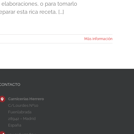
e elaboraciones, o para tomarlo
rar esta rica receta, [...]
Más información
CONTACTO
Carnicerías Herrero
C/Lourdes Nº10
Fuenlabrada
28942 – Madrid
España