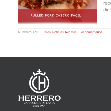
rec
dir
14 febrero, 2024
|
Cerdo
,
Noticias
,
Recetas
|
Sin comentarios