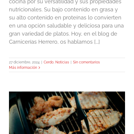
cocina por su versatilidad y sus propiedades
nutricionales. Su bajo contenido en grasa y
su alto contenido en proteínas lo convierten
en una opción saludable y deliciosa para una
gran variedad de platos. Hoy, en el blog de
Carnicerías Herrero, os hablamos [...]
27 diciembre, 2024
|
Cerdo
,
Noticias
|
Sin comentarios
Más información