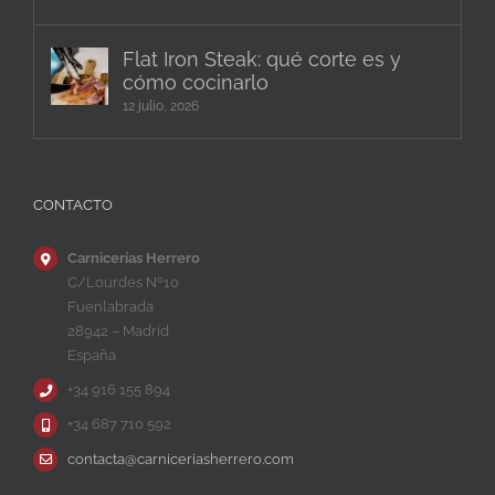
Flat Iron Steak: qué corte es y
cómo cocinarlo
12 julio, 2026
CONTACTO
Carnicerías Herrero
C/Lourdes Nº10
Fuenlabrada
28942 – Madrid
España
+34 916 155 894
+34 687 710 592
contacta@carniceriasherrero.com