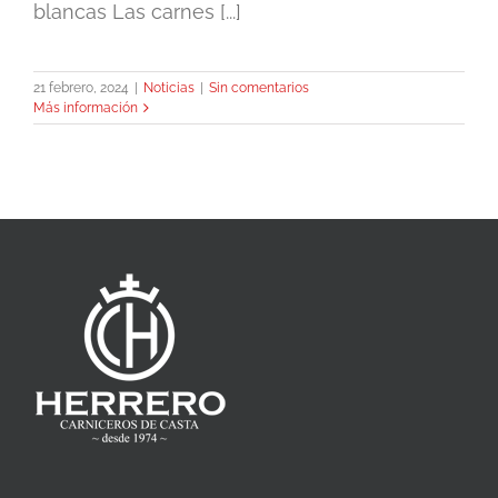
blancas Las carnes [...]
21 febrero, 2024
|
Noticias
|
Sin comentarios
Más información