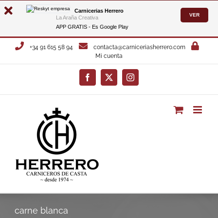
Carnicerias Herrero
VER
La Araña Creativa
APP GRATIS - Es
Google Play
Saltar
+34 91 615 58 94
contacta@carniceriasherrero.com
al
Mi cuenta
contenido
Facebook
X
Instagram
carne blanca