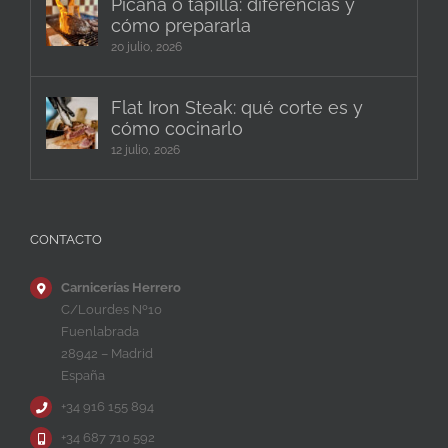
Picaña o tapilla: diferencias y
cómo prepararla
20 julio, 2026
Flat Iron Steak: qué corte es y
cómo cocinarlo
12 julio, 2026
CONTACTO
Carnicerías Herrero
C/Lourdes Nº10
Fuenlabrada
28942 – Madrid
España
+34 916 155 894
+34 687 710 592