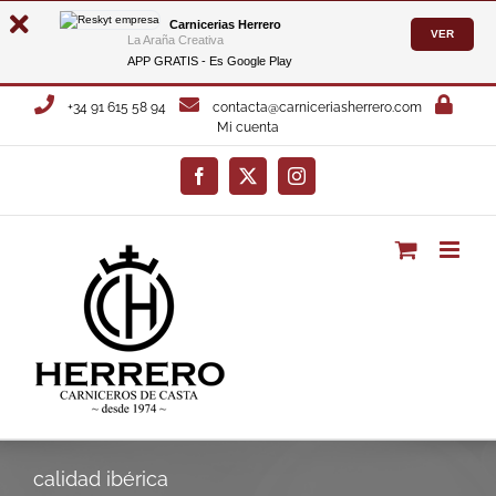
Carnicerias Herrero
VER
La Araña Creativa
APP GRATIS - Es
Google Play
Saltar
+34 91 615 58 94
contacta@carniceriasherrero.com
al
Mi cuenta
contenido
Facebook
X
Instagram
calidad ibérica