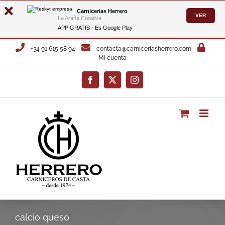
Carnicerias Herrero
VER
La Araña Creativa
APP GRATIS - Es
Google Play
Saltar
+34 91 615 58 94
contacta@carniceriasherrero.com
al
Mi cuenta
contenido
Facebook
X
Instagram
calcio queso