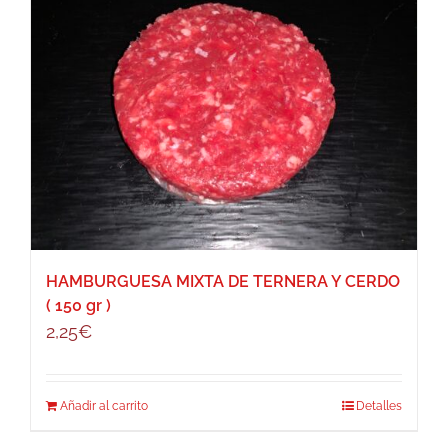
HAMBURGUESA MIXTA DE TERNERA Y CERDO
( 150 gr )
2,25
€
Añadir al carrito
Detalles