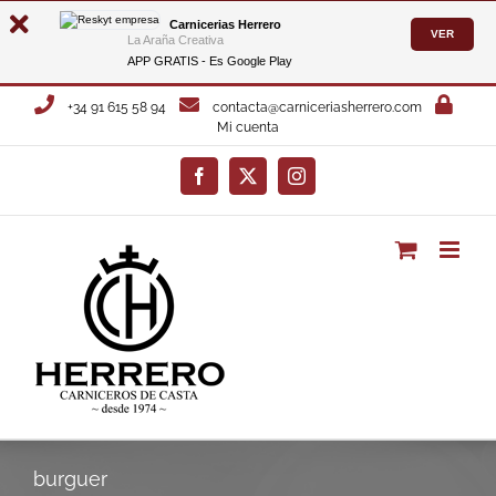
Carnicerias Herrero
VER
La Araña Creativa
APP GRATIS - Es
Google Play
Saltar
+34 91 615 58 94
contacta@carniceriasherrero.com
al
Mi cuenta
contenido
Facebook
X
Instagram
burguer