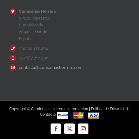
Carnicerías Herrero
C/Lourdes Nº10
Fuenlabrada
28942 – Madrid
España
+34 916 155 894
+34 687 710 592
contacta@carniceriasherrero.com
Copyright © Carnicerías Herrero |
Información
|
Política de Privacidad
|
Contacto
Facebook
X
Instagram