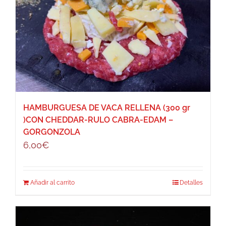
HAMBURGUESA DE VACA RELLENA (300 gr
)CON CHEDDAR-RULO CABRA-EDAM –
GORGONZOLA
6,00
€
Añadir al carrito
Detalles