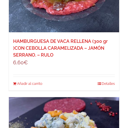
HAMBURGUESA DE VACA RELLENA (300 gr
)CON CEBOLLA CARAMELIZADA – JAMÓN
SERRANO. – RULO
6,60
€
Añadir al carrito
Detalles