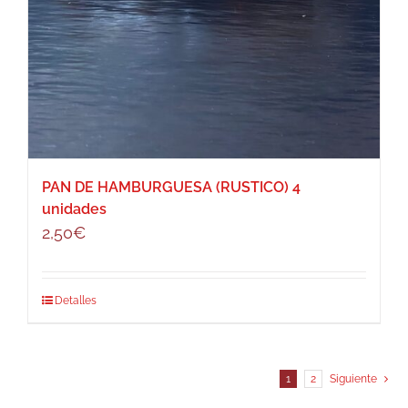
PAN DE HAMBURGUESA (RUSTICO) 4
unidades
2,50
€
Detalles
1
2
Siguiente