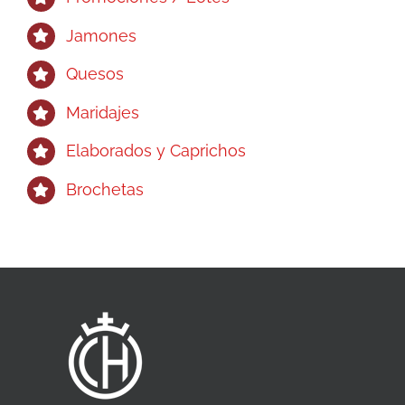
Jamones
Quesos
Maridajes
Elaborados y Caprichos
Brochetas