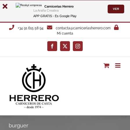
Carnicerias Herrero
VER
La Araña Creativa
APP GRATIS - Es
Google Play
Saltar
+34 91 615 58 94
contacta@carniceriasherrero.com
al
Mi cuenta
contenido
Facebook
X
Instagram
burguer