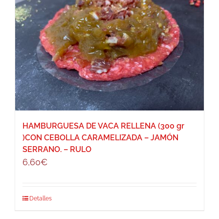
HAMBURGUESA DE VACA RELLENA (300 gr
)CON CEBOLLA CARAMELIZADA – JAMÓN
SERRANO. – RULO
6,60
€
Detalles