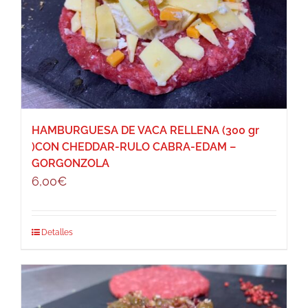
HAMBURGUESA DE VACA RELLENA (300 gr
)CON CHEDDAR-RULO CABRA-EDAM –
GORGONZOLA
6,00
€
Detalles