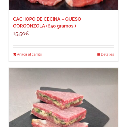
CACHOPO DE CECINA – QUESO
GORGONZOLA (650 gramos )
15,50
€
Añadir al carrito
Detalles