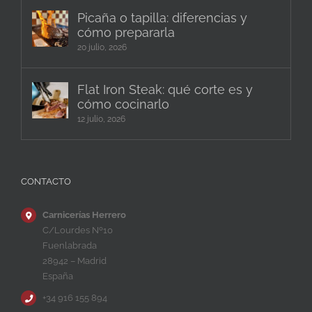
Picaña o tapilla: diferencias y
cómo prepararla
20 julio, 2026
Flat Iron Steak: qué corte es y
cómo cocinarlo
12 julio, 2026
CONTACTO
Carnicerías Herrero
C/Lourdes Nº10
Fuenlabrada
28942 – Madrid
España
+34 916 155 894