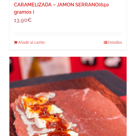
CARAMELIZADA – JAMON SERRANO(650
gramos )
13,90
€
Añadir al carrito
Detalles