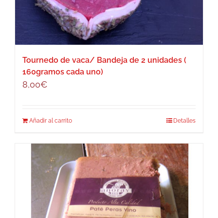
Tournedo de vaca/ Bandeja de 2 unidades (
160gramos cada uno)
8,00
€
Añadir al carrito
Detalles