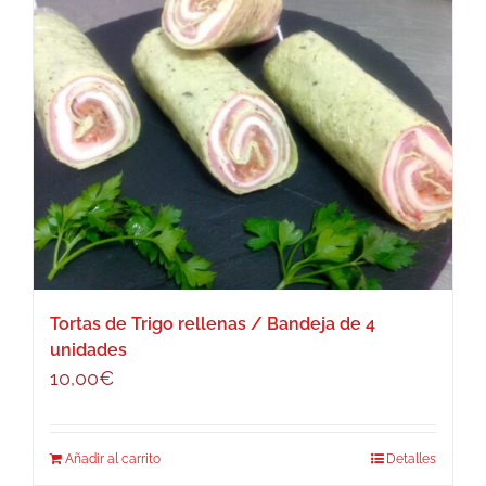
Tortas de Trigo rellenas / Bandeja de 4
unidades
10,00
€
Añadir al carrito
Detalles