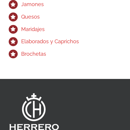
Jamones
Quesos
Maridajes
Elaborados y Caprichos
Brochetas