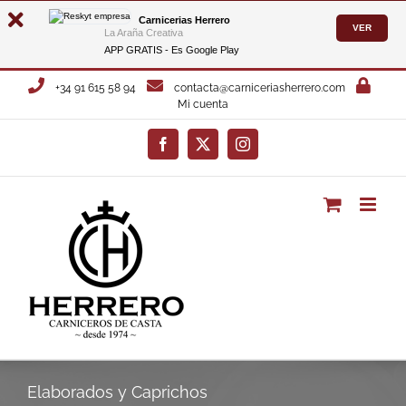
Carnicerias Herrero
VER
La Araña Creativa
APP GRATIS - Es
Google Play
Saltar
+34 91 615 58 94
contacta@carniceriasherrero.com
al
Mi cuenta
contenido
Facebook
X
Instagram
Elaborados y Caprichos