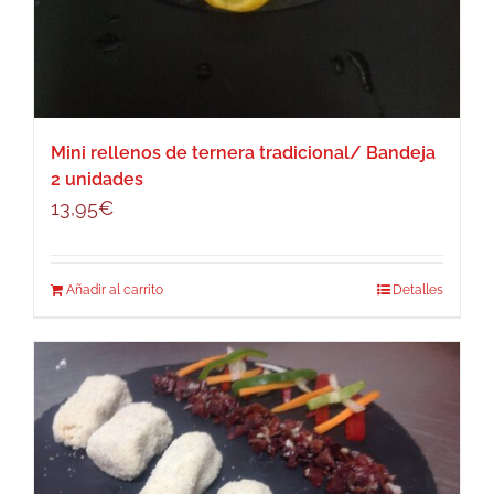
Mini rellenos de ternera tradicional/ Bandeja
2 unidades
13,95
€
Añadir al carrito
Detalles