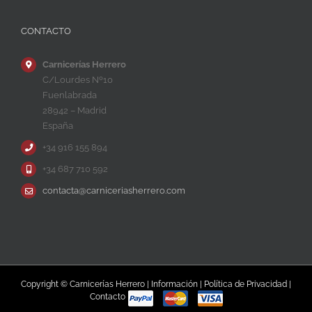
CONTACTO
Carnicerías Herrero
C/Lourdes Nº10
Fuenlabrada
28942 – Madrid
España
+34 916 155 894
+34 687 710 592
contacta@carniceriasherrero.com
Copyright © Carnicerías Herrero |
Información
|
Política de Privacidad
|
Contacto