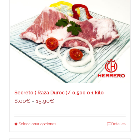
Secreto ( Raza Duroc )/ 0,500 o 1 kilo
Rango
8,00
€
-
15,90
€
de
precios:
Seleccionar opciones
Este
Detalles
desde
producto
8,00€