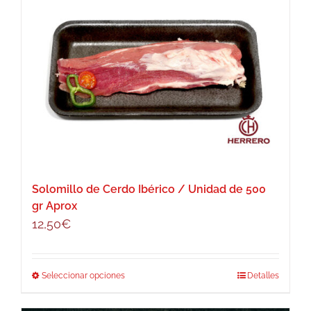
múltiples
11,80€
variantes.
Las
opciones
se
pueden
elegir
en
la
página
Solomillo de Cerdo Ibérico / Unidad de 500
de
gr Aprox
producto
12,50
€
Seleccionar opciones
Este
Detalles
producto