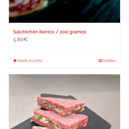
Salchichón iberico / 200 gramos
5,80
€
Añadir al carrito
Detalles