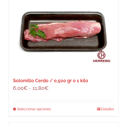
tiene
hasta
múltiples
15,90€
variantes.
Las
opciones
se
pueden
elegir
en
la
página
Solomillo Cerdo / 0,500 gr o 1 kilo
de
Rango
6,00
€
-
11,80
€
producto
de
precios:
Seleccionar opciones
Este
Detalles
desde
producto
6,00€
tiene
hasta