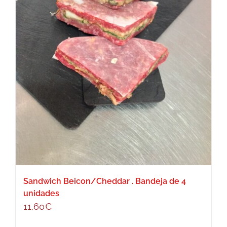
Sandwich Beicon/Cheddar . Bandeja de 4
unidades
11,60
€