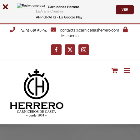
Carnicerias Herrero
VER
La Araña Creativa
APP GRATIS - Es
Google Play
Saltar
+34 91 615 58 94
contacta@carniceriasherrero.com
al
Mi cuenta
contenido
Facebook
X
Instagram