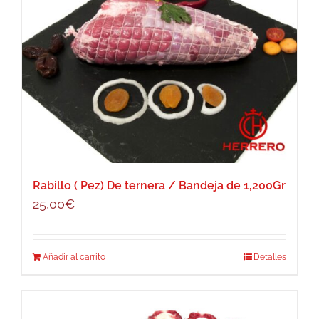
Rabillo ( Pez) De ternera / Bandeja de 1,200Gr
25,00
€
Añadir al carrito
Detalles