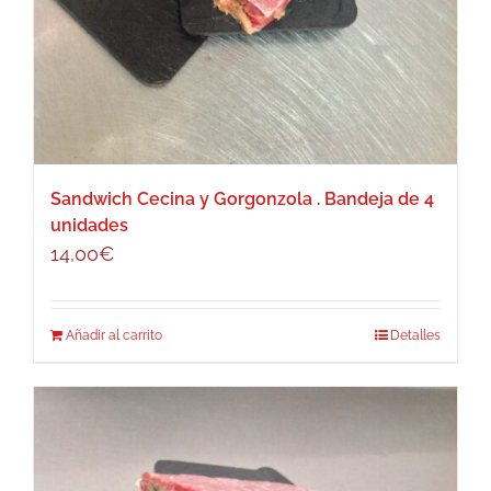
Sandwich Cecina y Gorgonzola . Bandeja de 4
unidades
14,00
€
Añadir al carrito
Detalles