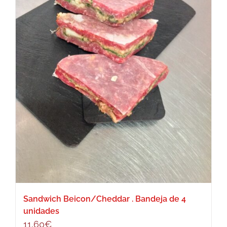
Sandwich Beicon/Cheddar . Bandeja de 4
unidades
11,60
€