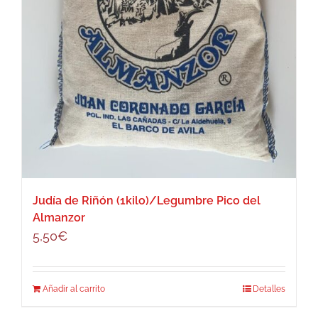
Judía de Riñón (1kilo)/Legumbre Pico del
Almanzor
5,50
€
Añadir al carrito
Detalles