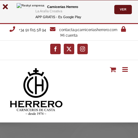
Carnicerias Herrero
VER
La Araña Creativa
APP GRATIS - Es
Google Play
Saltar
+34 91 615 58 94
contacta@carniceriasherrero.com
al
Mi cuenta
contenido
Facebook
X
Instagram