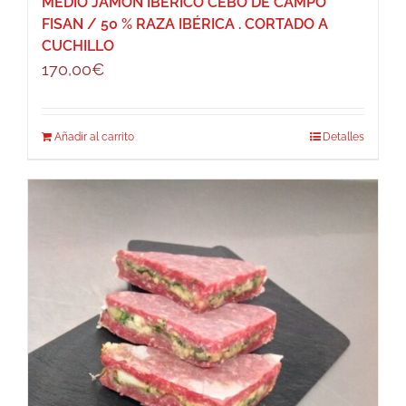
MEDIO JAMÓN IBÉRICO CEBO DE CAMPO
FISAN / 50 % RAZA IBÉRICA . CORTADO A
CUCHILLO
170,00
€
Añadir al carrito
Detalles