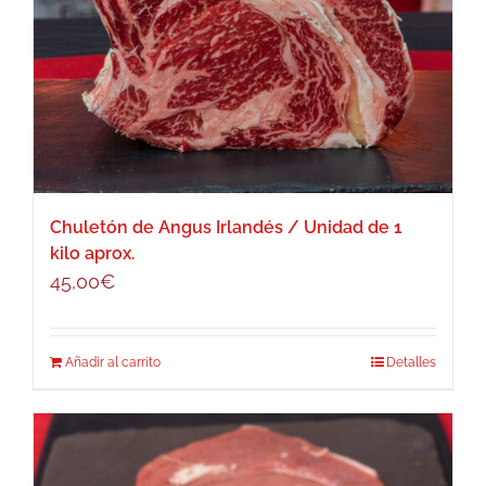
Chuletón de Angus Irlandés / Unidad de 1
kilo aprox.
45,00
€
Añadir al carrito
Detalles