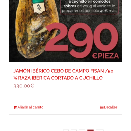
JAMÓN IBÉRICO CEBO DE CAMPO FISAN /50
% RAZA IBÉRICA CORTADO A CUCHILLO
330,00
€
Añadir al carrito
Detalles