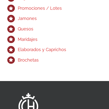
Promociones / Lotes
Jamones
Quesos
Maridajes
Elaborados y Caprichos
Brochetas