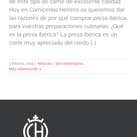
de este tipo de carne de excelente calidad.
Hoy en Carnicerías Herrero os queremos dar
las razones de por qué comprar presa ibérica
para vuestras preparaciones culinarias. ¿Qué
es la presa ibérica? La presa ibérica es un
corte muy apreciado del cerdo [...]
3 febrero, 2019
|
Noticias
|
Sin comentarios
Más información