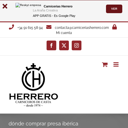
Carnicerias Herrero
VER
La Araña Creativa
APP GRATIS - Es
Google Play
Saltar
+34 91 615 58 94
contacta@carniceriasherrero.com
al
Mi cuenta
contenido
Facebook
X
Instagram
dónde comprar presa ibérica