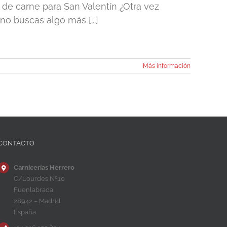
e de carne para San Valentín ¿Otra vez
o buscas algo más [...]
Más información
CONTACTO
Carnicerías Herrero
C/Lourdes Nº10
Fuenlabrada
28942 – Madrid
España