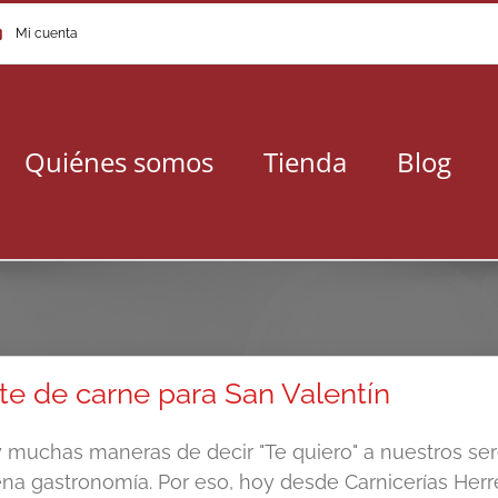
Mi cuenta
Quiénes somos
Tienda
Blog
te de carne para San Valentín
 muchas maneras de decir "Te quiero" a nuestros sere
na gastronomía. Por eso, hoy desde Carnicerías Her