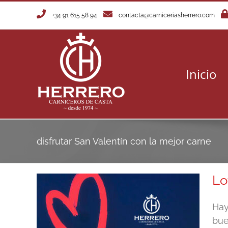
Saltar
+34 91 615 58 94
contacta@carniceriasherrero.com
al
contenido
Inicio
disfrutar San Valentín con la mejor carne
Lo
Hay
bue