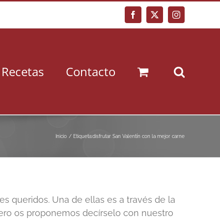
Facebook
X
Instagram
Recetas
Contacto
Inicio
Etiqueta:
disfrutar San Valentín con la mejor carne
s queridos. Una de ellas es a través de la
rero os proponemos decírselo con nuestro