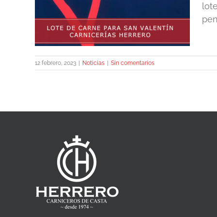
ntín
lot
pen
12 febrero, 2023
|
Noticias
|
Sin comentarios