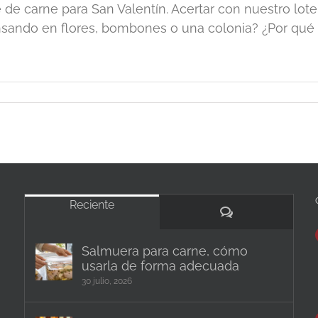
e de carne para San Valentín. Acertar con nuestro lot
sando en flores, bombones o una colonia? ¿Por qué n
Reciente
Comentarios
Salmuera para carne, cómo
usarla de forma adecuada
30 julio, 2026