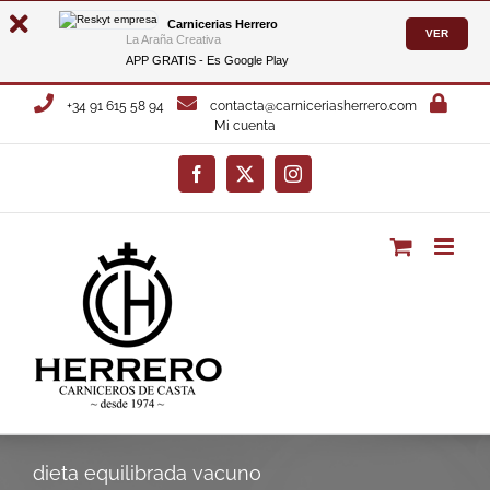
Carnicerias Herrero
VER
La Araña Creativa
APP GRATIS - Es
Google Play
Saltar
+34 91 615 58 94
contacta@carniceriasherrero.com
al
Mi cuenta
contenido
Facebook
X
Instagram
dieta equilibrada vacuno