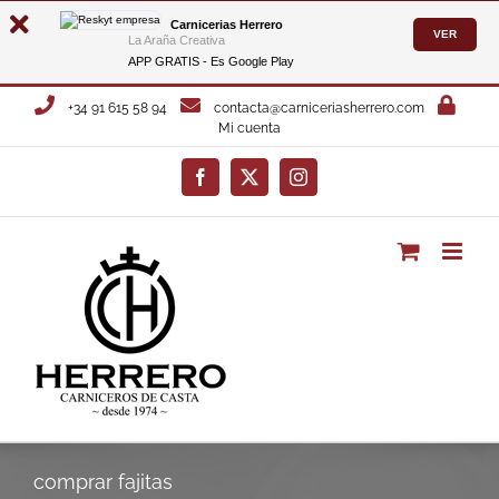
Carnicerias Herrero
VER
La Araña Creativa
APP GRATIS - Es
Google Play
Saltar
+34 91 615 58 94
contacta@carniceriasherrero.com
al
Mi cuenta
contenido
Facebook
X
Instagram
comprar fajitas