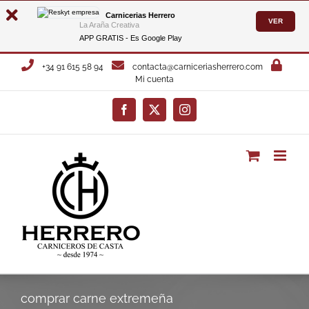
Carnicerias Herrero
VER
La Araña Creativa
APP GRATIS - Es
Google Play
Saltar
+34 91 615 58 94
contacta@carniceriasherrero.com
al
Mi cuenta
contenido
Facebook
X
Instagram
comprar carne extremeña