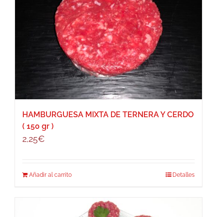
HAMBURGUESA MIXTA DE TERNERA Y CERDO
( 150 gr )
2,25
€
Añadir al carrito
Detalles