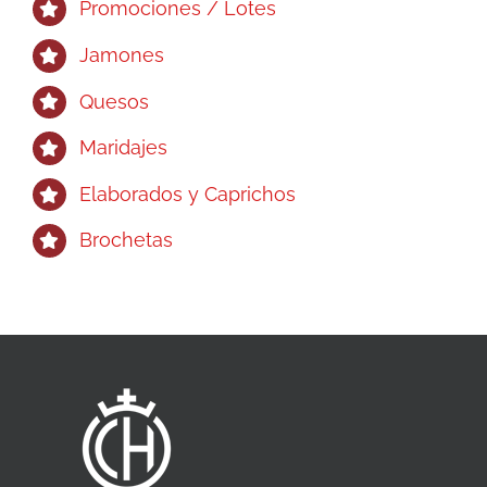
Promociones / Lotes
Jamones
Quesos
Maridajes
Elaborados y Caprichos
Brochetas