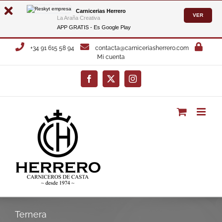
Carnicerias Herrero
VER
La Araña Creativa
APP GRATIS - Es
Google Play
Saltar
+34 91 615 58 94
contacta@carniceriasherrero.com
al
Mi cuenta
contenido
Facebook
X
Instagram
Ternera