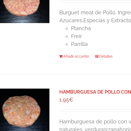
Burguet meat de Pollo. Ingre
Azucares,Especias y Extractos
Plancha
Freír
Parrilla
Añadir al carrito
Detalles
HAMBURGUESA DE POLLO CON 
1,95
€
Hamburguesa de pollo con ve
naturales ,verduras(zanahoria