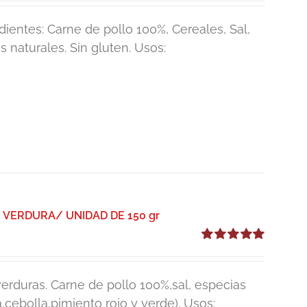
dientes: Carne de pollo 100%, Cereales, Sal,
 naturales. Sin gluten. Usos:
VERDURA/ UNIDAD DE 150 gr
Valorado
con
5.00
de 5
rduras. Carne de pollo 100%,sal, especias
,cebolla,pimiento rojo y verde). Usos: