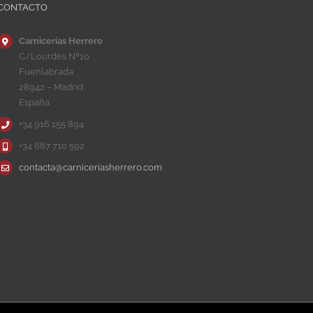
CONTACTO
Carnicerías Herrero
C/Lourdes Nº10
Fuenlabrada
28942 – Madrid
España
+34 916 155 894
+34 687 710 592
contacta@carniceriasherrero.com