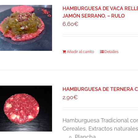
HAMBURGUESA DE VACA RELLEN
JAMÓN SERRANO. – RULO
6,60
€
Añadir al carrito
Detalles
HAMBURGUESA DE TERNERA CO
2,90
€
Hamburguesa Tradicional con
Cereales, Extractos naturale
Plancha