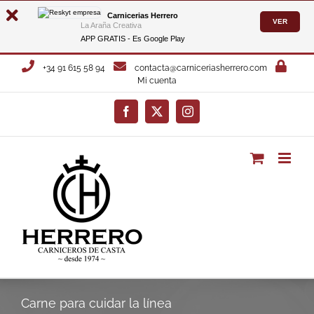
Carnicerias Herrero
VER
La Araña Creativa
APP GRATIS - Es
Google Play
Saltar
+34 91 615 58 94
contacta@carniceriasherrero.com
al
Mi cuenta
contenido
Facebook
X
Instagram
Carne para cuidar la línea